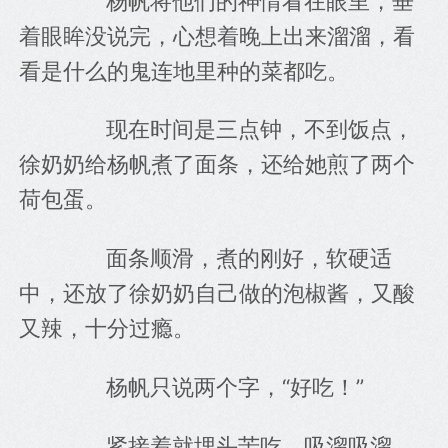
　　杨帆将他们的神情看在眼里，垂
着眼眸没说完，心想着晚上出来溜溜，看
看是什么的鬼连地里种的菜都吃。
　　现在时间是三点钟，不到饭点，
徐奶奶给杨帆煮了面条，还给她煎了两个
荷包蛋。
　　面条顺滑，煮的刚好，软硬适
中，还放了徐奶奶自己做的泡椒酱，又酸
又辣，十分过瘾。
　　杨帆只说两个字，“好吃！”
　　紧接着就埋头苦吃，吸溜吸溜，