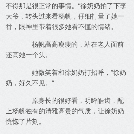
不得那是很正常的事情。”徐奶奶拍了下李
大爷，转头过来看杨帆，仔细打量了她一
番，眼神里带着很多她看不懂的情绪。
　　杨帆高高瘦瘦的，站在老人面前
还高她一个头。
　　她微笑着和徐奶奶打招呼，“徐奶
奶，好久不见。”
　　原身长的很好看，明眸皓齿，配
上杨帆独有的清雅高贵的气质，让徐奶奶
恍惚了片刻。