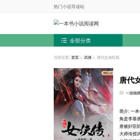
热门小说导读站
全部分类
当前位置:
首页
>
武侠
>
唐代女侠红线
唐代
一游驰
简介: 
角是李慕
唐被奸臣
大师传授