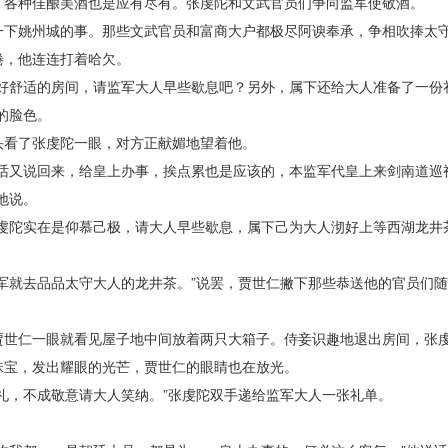
。各种佳酿美酒也是应有尽有。张虔陀和文武官员们争向监军使敬酒。
姚州城的事。那些文武官员和富商大户都极尽阿谀奉承，争相吹捧太
倦，他连连打着哈欠。
舒适的房间，请监军大人早些歇息吧？另外，属下还给大人准备了一份
的脸色。
看了张虔陀一眼，对方正献媚地望着他。
又说回来，给皇上办事，挨点累也是应该的，本监军代皇上来剑南道巡
地说。
陀实在是仰慕己极，请大人早些歇息，属下己为大人沏好上等西湖龙井
就去品品太守大人的龙井茶。”说罢，贾世仁撇下那些恭送他的官员们随
仁一眼就看见屋子地中间放着两只大箱子。侍妾识趣地退出房间，张
珠宝，发出耀眼的光芒，贾世仁的眼睛也在放光。
，不成敬意请大人笑纳。”张虔陀双手递给监军大人一张礼单。
。