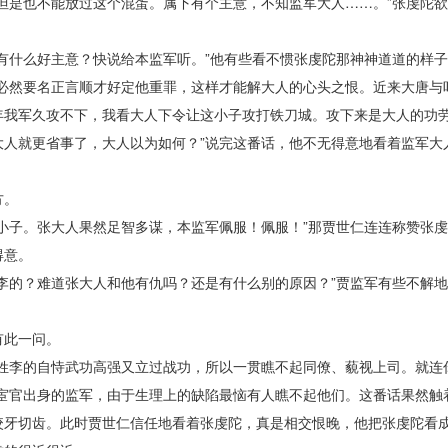
是也不能放过这个混蛋。属下有个主意，不知监军大人……。”张虔陀欲
什么好主意？快说给本监军听。”他有些看不惯张虔陀那神神道道的样子
然要名正言顺才好定他重罪，这样才能解大人的心头之恨。近来大唐与
年我军久攻不下，我看大人下令让这小子攻打铁刀城。攻下来是大人的功
大人就更省事了，大人以为如何？”说完这番话，他不无得意地看着监军大
方。
子。张大人果然足智多谋，本监军佩服！佩服！”那贾世仁连连称赞张虔
得意。
的？难道张大人和他有仇吗？还是有什么别的原因？”贾监军有些不解地
此一问。
李的自恃武功高强又立过战功，所以一贯瞧不起同僚、藐视上司。就连
些宦官出身的监军，由于生理上的缺陷最恼有人瞧不起他们。这番话果然触
咬牙切齿。此时贾世仁信任地看着张虔陀，真是相交恨晚，他把张虔陀看