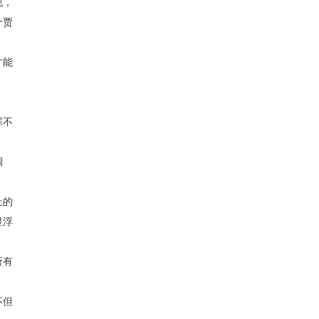
视，
个贾
才能
罪不
绸
上的
显浮
所有
不但