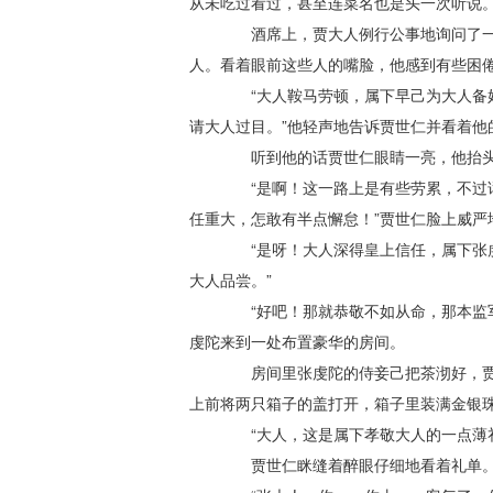
从未吃过看过，甚至连菜名也是头一次听说
酒席上，贾大人例行公事地询问了一下
人。看着眼前这些人的嘴脸，他感到有些困
“大人鞍马劳顿，属下早己为大人备好
请大人过目。”他轻声地告诉贾世仁并看着他
听到他的话贾世仁眼睛一亮，他抬头
“是啊！这一路上是有些劳累，不过话
任重大，怎敢有半点懈怠！”贾世仁脸上威严
“是呀！大人深得皇上信任，属下张虔
大人品尝。”
“好吧！那就恭敬不如从命，那本监军
虔陀来到一处布置豪华的房间。
房间里张虔陀的侍妾己把茶沏好，贾世
上前将两只箱子的盖打开，箱子里装满金银
“大人，这是属下孝敬大人的一点薄礼
贾世仁眯缝着醉眼仔细地看着礼单