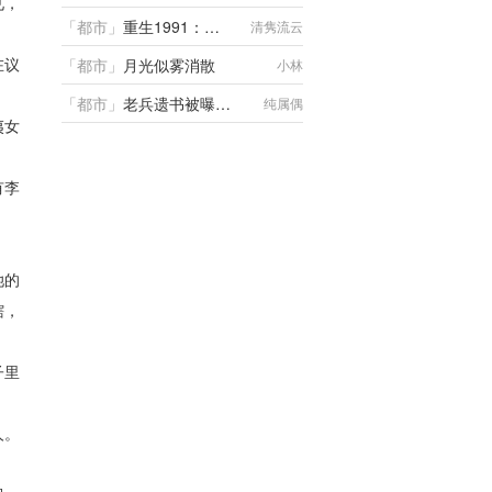
见，
「
都市
」
重生1991：开局迎娶绝美班长
清隽流云
在议
「
都市
」
月光似雾消散
小林
「
都市
」
老兵遗书被曝光，真英雄全网泪崩
纯属偶
夷女
然.CS
有李
她的
辖，
子里
人。