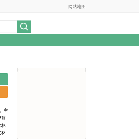
网站地图
。主
李慕
武林
武林