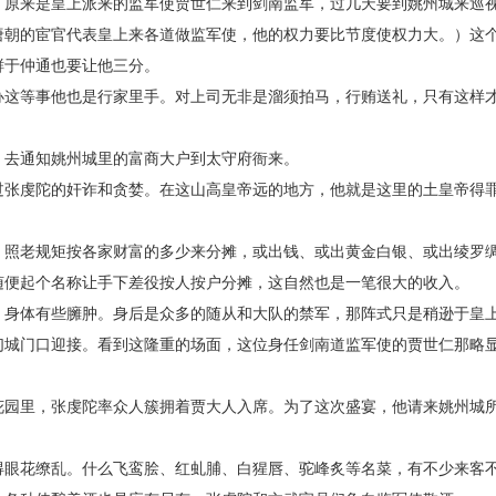
来是皇上派来的监军使贾世仁来到剑南监军，过几天要到姚州城来巡
唐朝的宦官代表皇上来各道做监军使，他的权力要比节度使权力大。）这
鲜于仲通也要让他三分。
等事他也是行家里手。对上司无非是溜须拍马，行贿送礼，只有这样
。
去通知姚州城里的富商大户到太守府衙来。
虔陀的奸诈和贪婪。在这山高皇帝远的地方，他就是这里的土皇帝得
老规矩按各家财富的多少来分摊，或出钱、或出黄金白银、或出绫罗
随便起个名称让手下差役按人按户分摊，这自然也是一笔很大的收入。
体有些臃肿。身后是众多的随从和大队的禁军，那阵式只是稍逊于皇
们城门口迎接。看到这隆重的场面，这位身任剑南道监军使的贾世仁那略
里，张虔陀率众人簇拥着贾大人入席。为了这次盛宴，他请来姚州城
花缭乱。什么飞鸾脍、红虬脯、白猩唇、驼峰炙等名菜，有不少来客