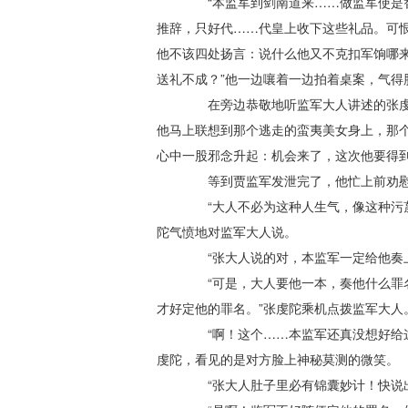
“本监军到剑南道来……做监军使是替
推辞，只好代……代皇上收下这些礼品。可
他不该四处扬言：说什么他又不克扣军饷哪
送礼不成？”他一边嚷着一边拍着桌案，气得
在旁边恭敬地听监军大人讲述的张虔陀，
他马上联想到那个逃走的蛮夷美女身上，那
心中一股邪念升起：机会来了，这次他要得
等到贾监军发泄完了，他忙上前劝
“大人不必为这种人生气，像这种污蔑
陀气愤地对监军大人说。
“张大人说的对，本监军一定给他奏上
“可是，大人要他一本，奏他什么罪名
才好定他的罪名。”张虔陀乘机点拨监军大人
“啊！这个……本监军还真没想好给这
虔陀，看见的是对方脸上神秘莫测的微笑。
“张大人肚子里必有锦囊妙计！快说出