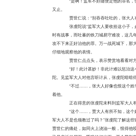
“是啊！监军不好随便定他的罪名，但
又止。
贾世仁说：“别吞吞吐吐的，张大人有
张虔陀说“监军大人要收拾这小子，必
时有战事，而吐蕃的铁刀城易守难攻，这几
攻不下来正好治他的罪。万一战死城下，那
仔细地观察他的表情。
贾世仁点点头，表示赞赏地看看对
“好！此计甚妙！非此计难以惩治这小
陀。见监军大人对他言听计从，张虔陀暗暗
“不过……，张大人好像也恨这个姓李
着他。
正在得意的张虔陀未料到监军大人有
“这个……，贾大人有所不知，这个姓
军大人不是也领教过了吗？”张虔陀了解这
贾世仁的痛处，如同火上浇油一般，恨得他