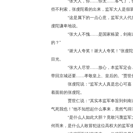
“张大人，你……你太……客气了，你
些不利索，张虔陀看的出来，监军大人是假
“这是属下的一点心意，监军大人代皇
虔陀谦卑地说。
“张大人不愧……是国家栋梁，剑南道
的？”
“谢大人夸奖！谢大人夸奖！”张虔陀
目光。
“张大人尽管……放心，本监军定会…
带回京城还要……孝敬皇上、皇后的。”贾世
张虔陀说：“监军大人真是忠心可嘉，
着面前的张虔陀。
贾世仁说：“其实本监军奉旨到剑南道
气死我也！”他不知想起什么事来，竟然气得
“是什么人如此大胆？竟敢污蔑监军大
何而来，是什么人敢冒犯这位高权大的监军