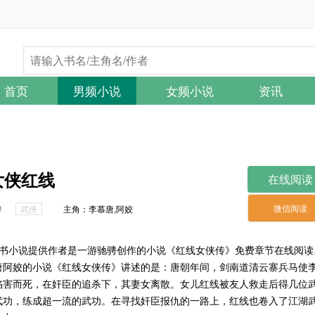
首页
男频小说
女频小说
资讯
女侠红线
在线阅读
微信阅读
骋
武侠
主角：李慕唐,阿姣
一本书小说提供作者是一游驰骋创作的小说《红线女侠传》免费章节在线阅读
唐阿姣的小说《红线女侠传》讲述的是：唐朝年间，剑南道清云寨兵马使
陷害而死，在奸臣的追杀下，其妻女离散。女儿红线被友人救走后得几位
武功，练成超一流的武功。在寻找奸臣报仇的一路上，红线也卷入了江湖