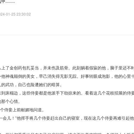
.......
4-01-25 23:30:02
了金创药包扎妥当，并未伤及筋骨。此刻躺着假寐的他，脑子里还不
令他神魂颠倒的美女，早己消失得无影无踪。好事转眼成泡影，他的心里
人的武功，自己也险遭她们的暗算。
床榻边，这些侍妾都是他派手下劫掠来的。看着这几个花枝招展的侍
的那个心情。
个侍妾上前献媚地问道。
会儿！”他挥手将几个侍妾赶出自己的寝室，现在这几个侍妾再难引起他