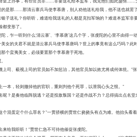
皇上办事，有些官员非……非要送礼给本监军，我见他们如此盛情……
恨的是那……那清云寨兵马使李慕唐，别人劝他送礼给我，他不送也就罢
来银子送礼？你听听，难道给我送礼的人都是克扣军饷的？难道本监军非
脸都变形了。
乍一听到什么‘清云寨’、‘李慕唐’这几个字，张虔陀的心里不由得一
个美女的夫君不就是清云寨兵马使李慕唐吗？世上的事竟有这么巧吗？此
到那个蛮夷美女，必须要置那个李慕唐于死地。
慰。
上司、藐视上司的官员如不加惩治，其他官员加以效尤将成何体统。”张
一本，轻则撤掉他的官职，重则判他个死罪，以泄我心头之恨。”
呢？是奏他临阵脱逃？还是投敌叛国？还是作战不力？总得搞出点名堂
。
个混蛋定个什么罪名？”一贯骄横的贾世仁挠挠头有点为难。他抬头看着
来给我听听！”贾世仁急不可待他催促张虔陀。