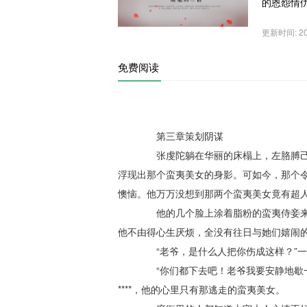
的恩怨情仇中.
更新时间: 202
免费阅读
第三章策划阴谋
张虔陀躺在华丽的床榻上，左胳膊己上
浮现出那个蛮夷美女的身影。可如今，那个
懊恼。他万万没想到那两个蛮夷美女竟有超
他的几个脸上涂着脂粉的蛮夷侍妾来到
他不由得心生厌烦，全没有往日与她们嬉闹
“老爷，是什么人把你伤成这样？”一
“你们都下去吧！老爷我要安静地歇一
****，他的心里只有那逃走的蛮夷美女。