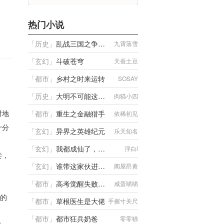
热门小说
「
历史
」
乱战三国之争霸召唤
九霄落雪
「
玄幻
」
斗破苍穹
天蚕土豆
「
都市
」
乡村之时来运转
SOSAY
「
历史
」
大明不可能这么富
肉猫小四
时地
「
都市
」
重生之金融猎手
依稀初见
十分
「
玄幻
」
异界之英雄纪元
乐天知名
「
玄幻
」
我都成仙了，你却要退婚？
浮白l
妾，
「
玄幻
」
谁带这家伙进修士圈的
阖屋昂黄
「
都市
」
高考觉醒失败？反手合体帝皇铠甲
咸蛋喵喵
的
「
都市
」
草根医生是大佬
手握寸关尺
「
都市
」
都市狂兵奶爸
零零猫