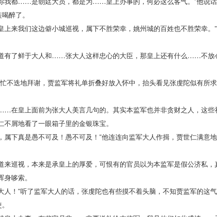
我都……是朝廷大员，都是为……皇上办事的，何必这么客气。”他说话
装喝醉了。
上来我们这边僻小城巡视，属下不胜荣幸，姚州城的百姓也不胜荣幸。”
有了鲜于大人和……张大人这样忠心的大臣，那皇上还有什么……不放
忙不迭地拜谢，贾监军将礼单折叠好放入怀中，抬头看见张虔陀似有所求
…在皇上面前为张大人美言几句的。其实本监军也并非贪财之人，这些
仁不屑地看了一眼箱子里的金银珠宝。
属下真是愚不可及！愚不可及！”他连连向监军大人作揖，贾世仁满意地
来巡视，本来是承皇上的厚爱，可恨有的官员以为本监军是假公济私，
浑身哆索。
人！”听了监军大人的话，张虔陀也有些摸不着头脑，不知贾监军的这气
使。