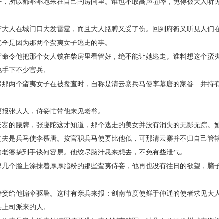
所以都乖乖地呆在自己的房间里。谁也不敢高声喧哗，免得被大人听
人在城门口大发雷霆，而且大人胳膊又受了伤。回到府衙又听见人们
完全是因为那两个蛮夷女子逃走的事。
令他把那个女人锁在柴房里看管好，绝不能让她逃走。谁料想这个蛮
他手下不少官兵。
两个蛮夷女子在被盘查时，自称是清云寨兵马使李慕唐的家眷，并持
报张大人，侍妾忙带他来见老爷。
的腰牌，张虔陀这才知道，那个逃走的美女并没有消失的无影无踪。
丈夫是兵马使李慕唐。按官职兵马使要比他低，可那清云寨并不归自己管
的老婆搞到手谈何容易。他绞尽脑汁思来想去，不免有些泄气。
个脸上涂抹着厚厚脂粉的那些蛮夷侍妾，他再也没有往日的欲望，脑
给他搧伞驱暑。这时有亲兵来报：剑南节度使鲜于仲通的使者求见大
头上司派来的人。