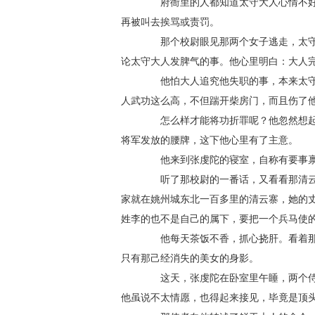
府衙里的人都知道太守大人心情不好，
再被叫去挨骂或责罚。
那个校尉眼见那两个女子逃走，太守大
论太守大人发脾气的事。他心里明白：大人
他怕大人追究他失职的事，本来太守命
人武功这么高，不但踹开柴房门，而且伤了
怎么样才能将功折罪呢？他忽然想起那
将军发放的腰牌，这下他心里有了主意。
他来到张虔陀的寝室，自称有要事禀
听了那校尉的一番话，又看看那清云寨
家就在姚州城东北一百多里的清云寨，她的
姓李的也不是自己的属下，要把一个兵马使
他每天茶饭不香，抓心挠肝。看着那几
只有那己经消失的美女的身影。
这天，张虔陀在卧室里午睡，两个侍妾
他虽说不太情愿，也得起来接见，毕竟是顶