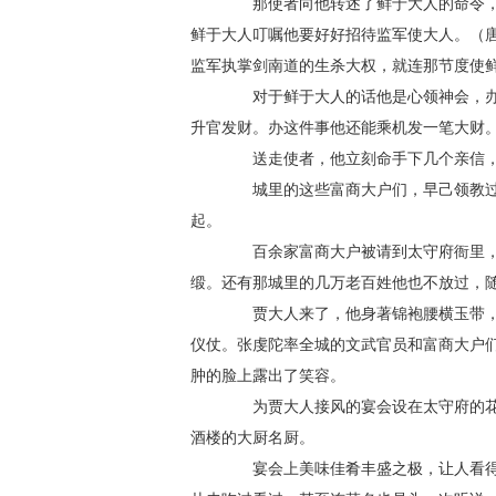
那使者向他转述了鲜于大人的命令，原
鲜于大人叮嘱他要好好招待监军使大人。（
监军执掌剑南道的生杀大权，就连那节度使
对于鲜于大人的话他是心领神会，办这
升官发财。办这件事他还能乘机发一笔大财
送走使者，他立刻命手下几个亲信，
城里的这些富商大户们，早己领教过张
起。
百余家富商大户被请到太守府衙里，照
缎。还有那城里的几万老百姓他也不放过，
贾大人来了，他身著锦袍腰横玉带，身
仪仗。张虔陀率全城的文武官员和富商大户
肿的脸上露出了笑容。
为贾大人接风的宴会设在太守府的花园
酒楼的大厨名厨。
宴会上美味佳肴丰盛之极，让人看得眼