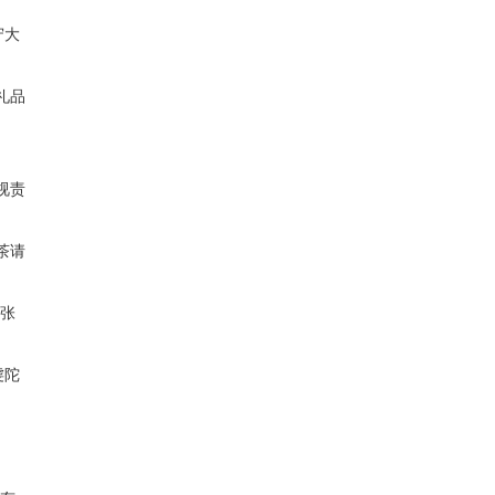
守大
礼品
视责
茶请
张
虔陀