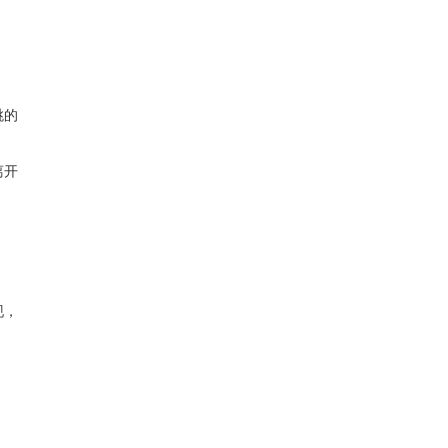
跳的
离开
现，