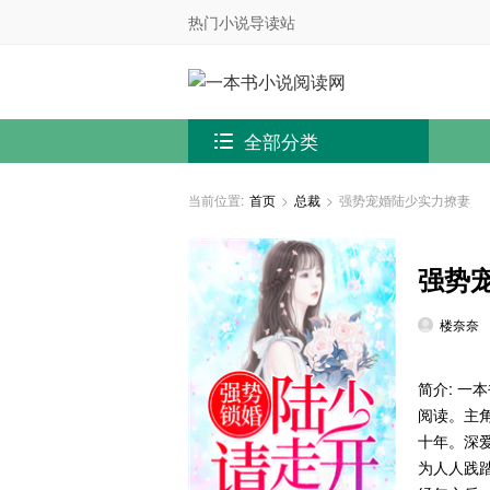
热门小说导读站
全部分类
当前位置:
首页
>
总裁
>
强势宠婚陆少实力撩妻
强势
楼奈奈
简介: 
阅读。主
十年。深
为人人践