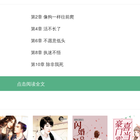
第2章 像狗一样往前爬
第4章 活不长了
第6章 不愿意低头
第8章 执迷不悟
第10章 除非我死
点击阅读全文