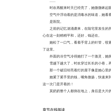
......
时欢再醒来时天已经亮了，她微微眯起
空气中浮动着的是消毒水的味道，她看
是医院。
之前的记忆汹涌袭来，在陆宅里发生的
心在这一刻稍稍平和，还好，钱还在。
她松了一口气，看着手背上的针管，咬
了这里。
外面的冷空气冷得她打了一个激灵，她
雪越下越大了，时欢穿过长长的小巷，
那一个破旧却亮着灯的屋子像是她心里
她紧了紧手里的钱，嘴角微扬，快速来
这一次门是开着的！
莫奶奶整个人都倒在地上，身后是大片的血渍.
章节在线阅读