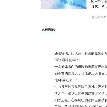
向自己仍
技艺。爸，
更新时间: 202
免费阅读
还没等他开口说完，身边的张婉妍后
“呀！哪来的狗！”
一条通体雪白的田园狗摇着尾巴出现
她不在的这几天，可能是没人喂养，
“你不要过来！”
小白只不过是靠近嗅了嗅她，没想到
靳之年一眼认出这是陈舒棠养的狗，
刚才还在开心摇尾巴的小白立刻被靳
见状，陈舒棠顿时气急：“靳之年！你