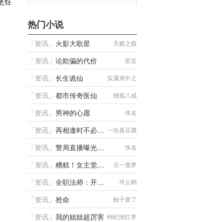
烹饪
热门小说
「
资讯
」
火影大歌星
天籁之曲
「
资讯
」
论欺骗的代价
笙笙
「
资讯
」
长生诡仙
实属弟中之
「
资讯
」
都市传奇医仙
弟
独孤八戒
「
资讯
」
男神的心愿
佚名
「
资讯
」
再相逢时不必相识
一块臭豆腐
「
资讯
」
警局直播曝光，男友和室友慌了
佚名
「
资讯
」
糟糕！女主觉醒了
元一逐梦
「
资讯
」
全职法师：开局签到响雷果实
寻云鹤
「
资讯
」
抢命
柚子黄了
「
资讯
」
我的姐姐超厉害
枸杞泡红枣