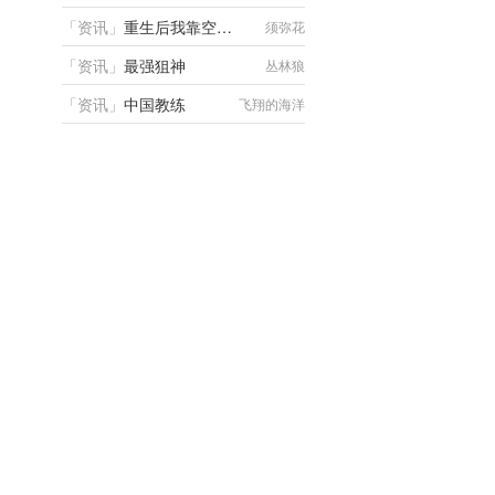
「
资讯
」
重生后我靠空间屯粮养崽崽
须弥花
「
资讯
」
最强狙神
丛林狼
「
资讯
」
中国教练
飞翔的海洋