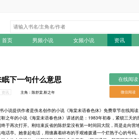
首页
男频小说
女频小说
资讯
未眠下一句什么意思
在线阅读
微信阅读
资讯
主角：陈舒棠,靳之年
一本书小说提供作者是佚名创作的小说《海棠未语春色休》免费章节在线阅读
棠靳之年的小说《海棠未语春色休》讲述的是：1983年初春，紧锁三天的
门终于再次打开。刚结束反省的陈舒棠没有第一时间回大院，而是走向营
共电话亭。她拿起电话，用缠裹着碎布的手艰难拨通一个烂熟于心的号码