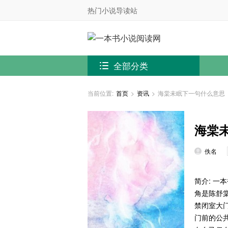
热门小说导读站
全部分类
当前位置:
首页
>
资讯
>
海棠未眠下一句什么意思
海棠
佚名
简介: 
角是陈舒
禁闭室大
门前的公