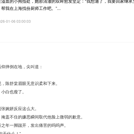
在溢血的小拇指处，她那清澈的双眸愈发坚定：“我想通了，我要回家继承
帮我在上海找份厨师工作吧。”...
6-01-06 03:00:03
仰摔倒在地，尖叫道：
，陈舒棠眉眼无意识柔和下来。
小白也瘦了。
张婉妍反应这么大。
掩盖不住的嫌恶瞬间取代他脸上微弱的歉意。
之年一脚踹开，发出痛苦的呜呜声。
干什么！”