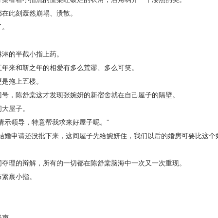
在此刻轰然崩塌、溃散。
了。
淋的半截小指上药。
年来和靳之年的相爱有多么荒谬、多么可笑。
是拖上五楼。
号，陈舒棠这才发现张婉妍的新宿舍就在自己屋子的隔壁。
大屋子。
示领导，特意帮我求来好屋子呢。”
婚申请还没批下来，这间屋子先给婉妍住，我们以后的婚房可要比这个
夺理的辩解，所有的一切都在陈舒棠脑海中一次又一次重现。
紧裹小指。
。
谈声。