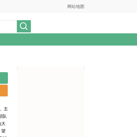
网站地图
。主
部队
地大
。望