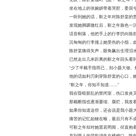
坐在地上的张婉妍带着哭腔，委屈兮兮
一听到她的话，靳之年对陈舒棠的责
发现她脚踝微红后，靳之年脸色一沉，
话音刚落，他把手上的行李扔向陈舒
沉甸甸的行李撞上她受伤的小指，血
陈舒棠痛得失声，眼角飙出生理泪水：
已然走出几米距离的靳之年回头看到
“少了半截手指而已，别小题大做。炊
他的话如利刃刺穿陈舒棠的心口，她
“靳之年，你知不知道……”
我在昏暗脏乱的禁闭室，伤口发炎又
那截断指也逐渐萎缩、腐烂，我发着
如果你知道这些，还会说是我小题大
痛苦的记忆如鲠在喉，最后只有不成
可靳之年却对她置若罔闻，径直抱着
直到两人的背影消失在楼梯口，陈舒