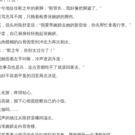
地扯住靳之年的裤脚：“靳营长，我好像把脚崴了。”
骂充耳不闻，只顾着检查张婉妍的脚伤。
扭头对陈舒棠说：“我要带婉妍去她的新宿舍，你先帮忙拿着行李。”
棠，自己俯身轻轻抱起张婉妍。
肉模糊的白骨因受到冲击力再次刺出。
“靳之年，你别太过分了！”
她捂着左手叫唤，冷声道训斥道：
事员也是兵，这点苦都吃不了就滚回家去。”
好不容易平复的泪意再次决堤。
化脓，疼得钻心。
高烧，狠下心彻底咬断自己的小指。
做吗……
声的抽泣从陈舒棠嗓间溢出。
张婉妍走向宿舍楼。
棠看着小指流的血染红破烂的衣角，唇角咧开一个凄然的笑。