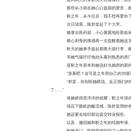
那些从小就在她心口盘踞的爱意，都
靳之年，从今往后，我不想再爱你
次日清晨，陈舒棠起了个大早。
她拿出医药箱，小心翼翼地给那血淋
锥心刺骨的痛感再一次提醒着她这五
昨天的她单手提起那两大袋行李，硬
等她气喘吁吁地抬头看到熟悉的房门
是靳之年原本和她说好当婚房的那间
“羡慕吧？这可是之年用自己的功绩请
“舒棠，你别听她瞎说。反正我们的结
了……”
张婉妍得意洋洋的炫耀，靳之年强词
强压下眼眶的酸涩感，陈舒棠用纱布
她还要去组织那边提交转业报告。
以及，撤回她和靳之年的结婚申请
刚推开门，陈舒棠就听到了一阵交